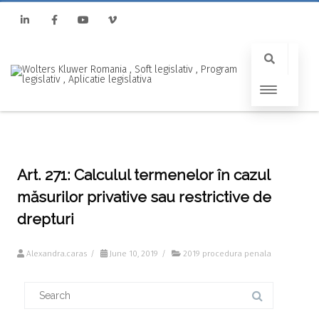
Linkedin
Facebook
Youtube
Vimeo
Art. 271: Calculul termenelor în cazul
măsurilor privative sau restrictive de
drepturi
Alexandra.caras
/
June 10, 2019
/
2019 procedura penala