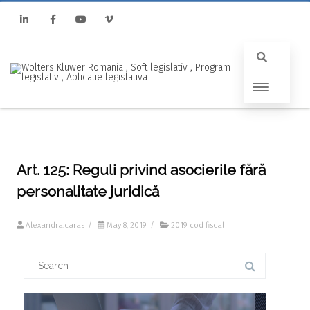
Linkedin
Facebook
Youtube
Vimeo
Art. 125: Reguli privind asocierile fără
personalitate juridică
Alexandra.caras
/
May 8, 2019
/
2019 cod fiscal