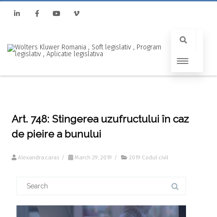
Linkedin
Facebook
Youtube
Vimeo
Art. 748: Stingerea uzufructului în caz
de pieire a bunului
Alexandra.caras
/
March 29, 2019
/
2019 Codul civil