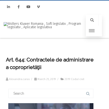
Linkedin
Facebook
Youtube
Vimeo
Art. 644: Contractele de administrare
a coproprietăţii
Alexandra.caras
/
March 25, 2019
/
2019 Codul civil