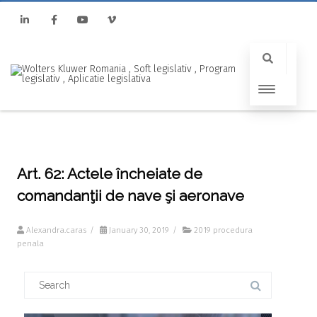
Linkedin
Facebook
Youtube
Vimeo
Art. 62: Actele încheiate de
comandanţii de nave şi aeronave
Alexandra.caras
/
January 30, 2019
/
2019 procedura
penala