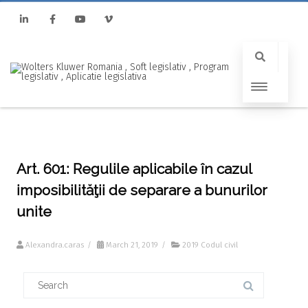
Linkedin
Facebook
Youtube
Vimeo
Art. 601: Regulile aplicabile în cazul
imposibilităţii de separare a bunurilor
unite
Alexandra.caras
/
March 21, 2019
/
2019 Codul civil