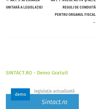
←
ART. 5: APLICAREA
ART. 7: ROLUL ACTIV ŞI ALTE
UNITARĂ A LEGISLAŢIEI
REGULI DE CONDUITĂ
PENTRU ORGANUL FISCAL
→
SINTACT.RO - Demo Gratuit