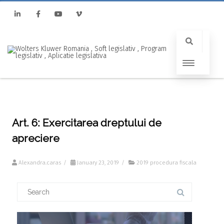
Linkedin
Facebook
Youtube
Vimeo
Art. 6: Exercitarea dreptului de
apreciere
Alexandra.caras
/
January 23, 2019
/
2019 procedura fiscala