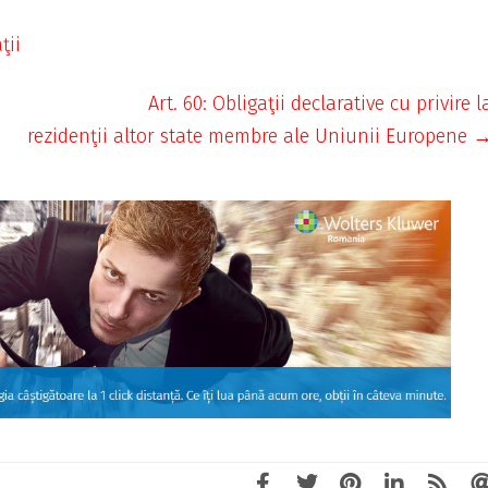
ţii
Art. 60: Obligaţii declarative cu privire l
rezidenţii altor state membre ale Uniunii Europene 