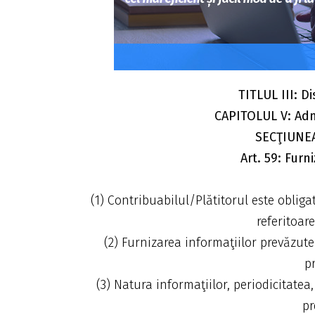
TITLUL III: D
CAPITOLUL V: Adm
SECŢIUNEA 
Art. 59: Furn
(1) Contribuabilul/Plătitorul este obliga
referitoare
(2) Furnizarea informaţiilor prevăzute 
p
(3) Natura informaţiilor, periodicitatea
pr