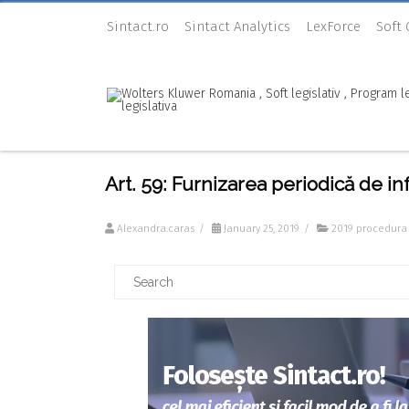
Sintact.ro
Sintact Analytics
LexForce
Soft
Art. 59: Furnizarea periodică de in
Alexandra.caras
/
January 25, 2019
/
2019 procedura 