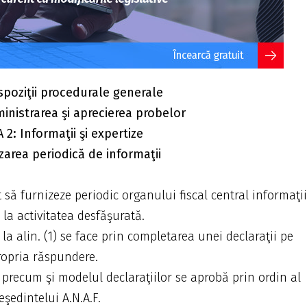
ispoziţii procedurale generale
inistrarea şi aprecierea probelor
2: Informaţii şi expertize
izarea periodică de informaţii
t să furnizeze periodic organului fiscal central informaţii
 la activitatea desfăşurată.
la alin. (1) se face prin completarea unei declaraţii pe
ropria răspundere.
, precum şi modelul declaraţiilor se aprobă prin ordin al
eşedintelui A.N.A.F.