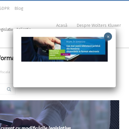
 GDPR
Blog
Acasă
Despre Wolters Kluwer
×
formaţii
fiscala