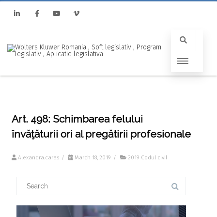
Linkedin
Facebook
Youtube
Vimeo
Art. 498: Schimbarea felului
învăţăturii ori al pregătirii profesionale
Alexandra.caras
/
March 18, 2019
/
2019 Codul civil