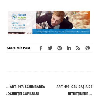
Share this Post
←
ART. 497: SCHIMBAREA
ART. 499: OBLIGAŢIA DE
LOCUINŢEI COPILULUI
ÎNTREŢINERE
→