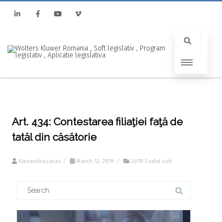
Linkedin
Facebook
Youtube
Vimeo
Art. 434: Contestarea filiaţiei faţă de
tatăl din căsătorie
Alexandra.caras
/
March 12, 2019
/
2019 Codul civil