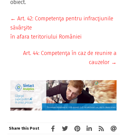
obiect.
← Art. 42: Competenţa pentru infracţiunile
săvârşite
în afara teritoriului României
Art. 44: Competenţa în caz de reunire a
cauzelor →
Share this Post