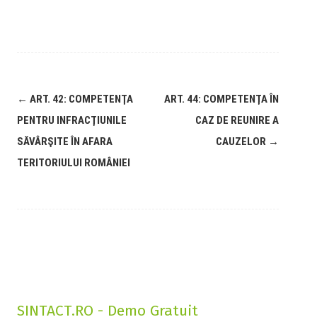
←
ART. 42: COMPETENŢA
ART. 44: COMPETENŢA ÎN
PENTRU INFRACŢIUNILE
CAZ DE REUNIRE A
SĂVÂRŞITE ÎN AFARA
CAUZELOR
→
TERITORIULUI ROMÂNIEI
SINTACT.RO - Demo Gratuit