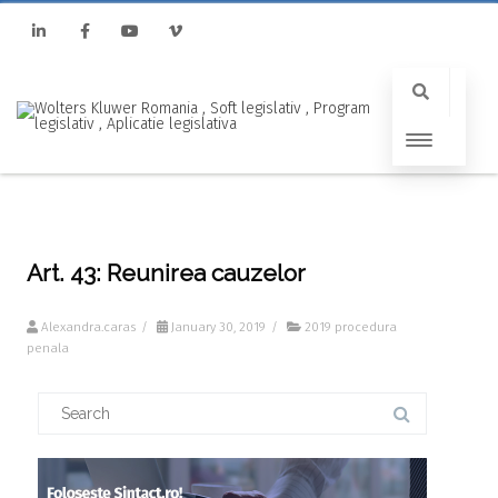
Linkedin
Facebook
Youtube
Vimeo
Art. 43: Reunirea cauzelor
Alexandra.caras
/
January 30, 2019
/
2019 procedura
penala