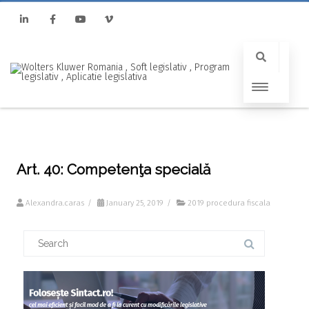
Linkedin
Facebook
Youtube
Vimeo
Art. 40: Competenţa specială
Alexandra.caras
/
January 25, 2019
/
2019 procedura fiscala