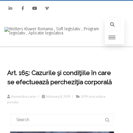
Linkedin
Facebook
Youtube
Vimeo
Art. 165: Cazurile şi condiţiile în care
se efectuează percheziţia corporală
Alexandra.caras
/
February 8, 2019
/
2019 procedura
penala