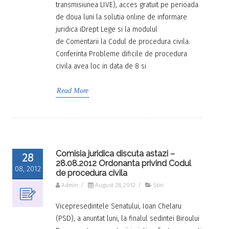
transmisiunea LIVE), acces gratuit pe perioada
de doua luni la solutia online de informare
juridica iDrept Lege si la modulul
de Comentarii la Codul de procedura civila.
Conferinta Probleme dificile de procedura
civila avea loc in data de 8 si
Read More
Comisia juridica discuta astazi –
28
28.08.2012 Ordonanta privind Codul
08, 2012
de procedura civila
Admin
/
August 28, 2012
/
Stiri
Vicepresedintele Senatului, Ioan Chelaru
(PSD), a anuntat luni, la finalul sedintei Biroului