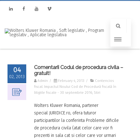
Linkedin
Facebook
Youtube
Vimeo
Comentarii Codul de procedura civila –
04
gratuit!
02, 2013
Admin
/
February 4, 2013
/
Contencios
fiscal. Impactul Noului Cod de Procedură fiscală în
litigiile fiscale - 30 septembrie 2016
,
Stiri
Wolters Kluwer Romania, partener
special JURIDICE.ro, ofera tuturor
participantilor la conferinta Probleme dificile
de procedura civila (atat celor care vor fi
prezenti in sala cat si celor care vor urmari